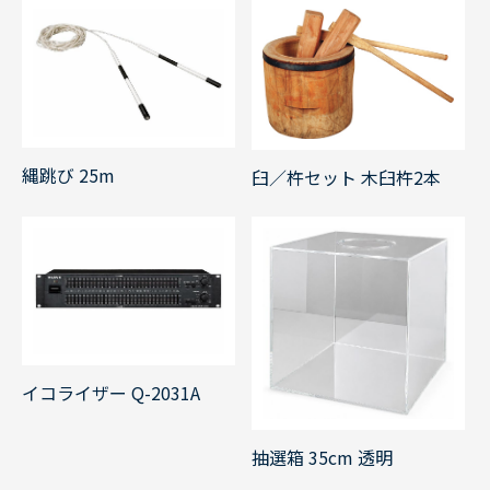
縄跳び 25m
臼／杵セット 木臼杵2本
イコライザー Q-2031A
抽選箱 35cm 透明