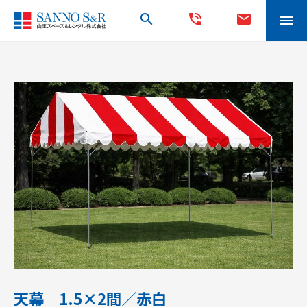
search
phone_in_talk
mail
menu
天幕 1.5×2間／赤白