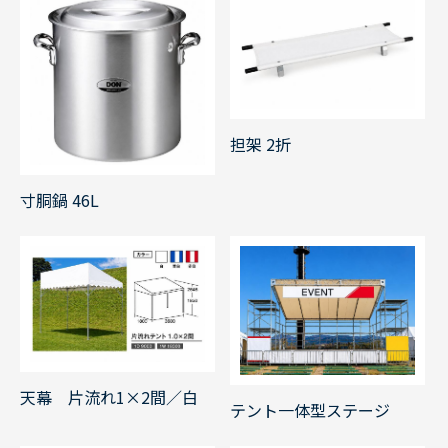
担架 2折
寸胴鍋 46L
天幕 片流れ1×2間／白
テント一体型ステージ