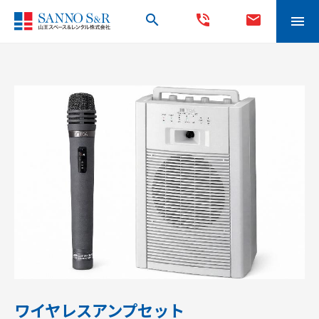
search
phone_in_talk
mail
menu
ワイヤレスアンプセット