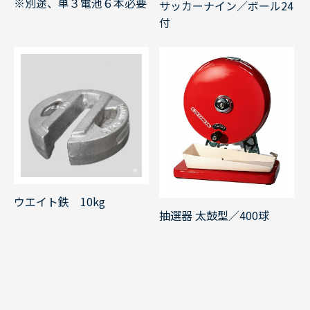
※別途、単３電池６本必要
サッカーナイン／ボール24
付
ウエイト鉄 10kg
抽選器 太鼓型／400球