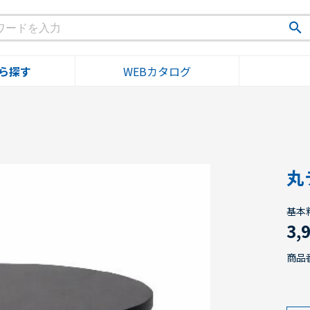
search
ら探す
WEBカタログ
丸
基本
3,
商品番