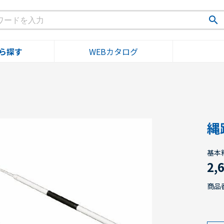
search
ら探す
WEBカタログ
縄
基本
2,
商品番