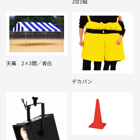
2台1組
天幕 2×3間／青白
デカパン