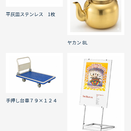
平灰皿ステンレス 1枚
ヤカン 8L
手押し台車７９×１２４