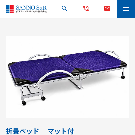
search
phone_in_talk
mail
menu
折畳ベッド マット付