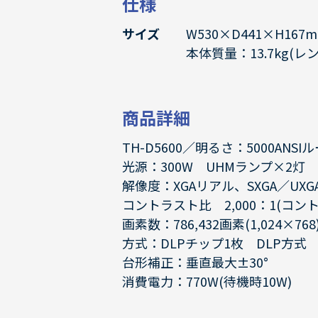
仕様
サイズ
W530×D441×H167
本体質量：13.7kg(レ
商品詳細
TH-D5600／明るさ：5000ANSI
光源：300W UHMランプ×2灯
解像度：XGAリアル、SXGA／UX
コントラスト比 2,000：1(コン
画素数：786,432画素(1,024×768
方式：DLPチップ1枚 DLP方式
台形補正：垂直最大±30°
消費電力：770W(待機時10W)