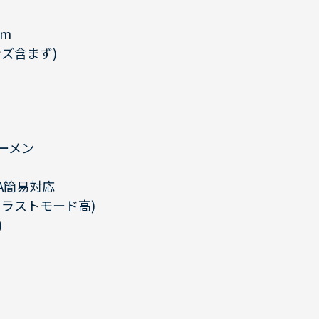
mm
ンズ含まず)
ルーメン
GA簡易対応
トラストモード高)
)