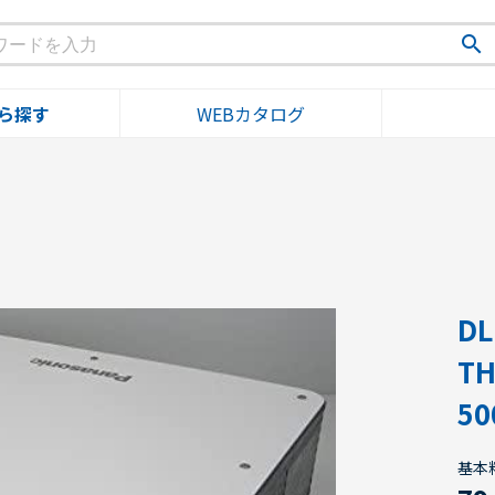
search
ら探す
WEBカタログ
D
TH
5
基本