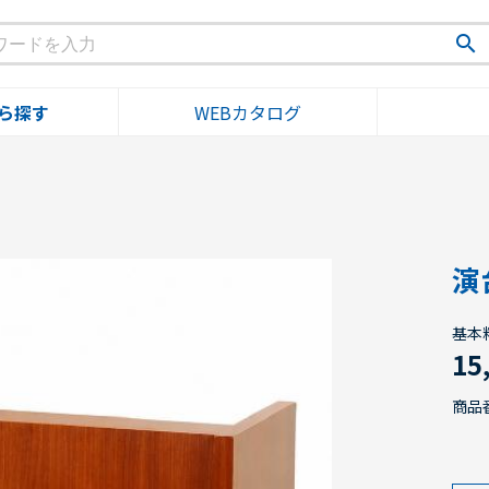
search
ら探す
WEBカタログ
演
基本
15
商品番