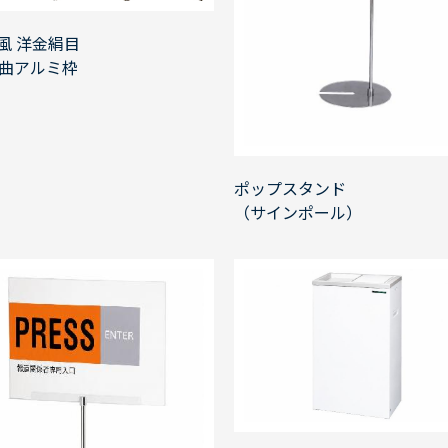
風 洋金絹目
6曲アルミ枠
ポップスタンド
（サインポール）