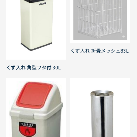
くず入れ 折畳メッシュ83L
くず入れ 角型フタ付 30L