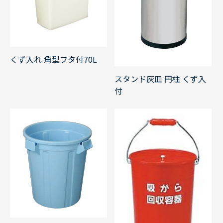
くず入れ 角型フタ付70L
スタンド灰皿 円柱 くず入
付