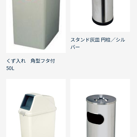
スタンド灰皿 円柱／シル
バー
くず入れ 角型フタ付
50L