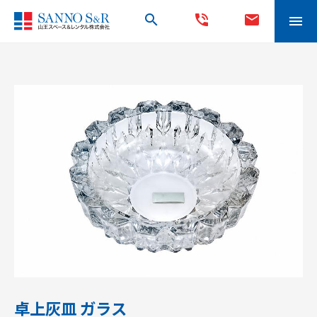
search
phone_in_talk
mail
menu
卓上灰皿 ガラス