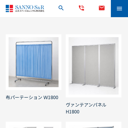
search
phone_in_talk
mail
menu
布パーテーション Ｗ1800
ヴァンテアンパネル
H1800