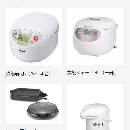
炊飯ジャー 1.8L（一升）
炊飯器 小（３～４合）