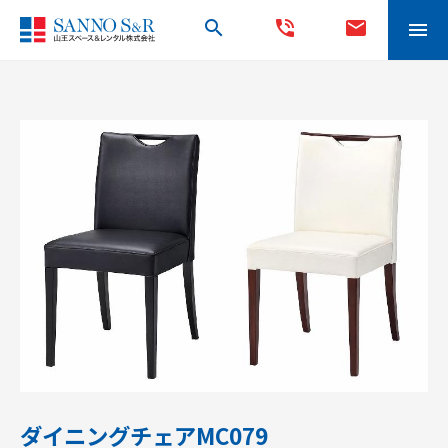
search
phone_in_talk
mail
menu
ダイニングチェアMC079