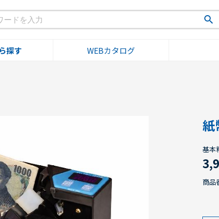
search
ら探す
WEBカタログ
紙
基本
3,
商品番