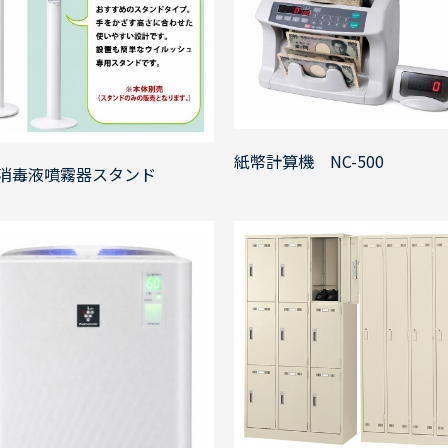
紙幣計算機 NC-500
消毒液噴霧器スタンド