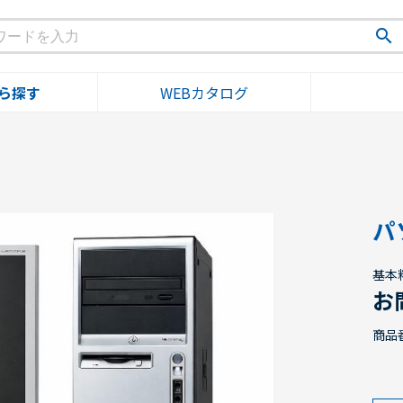
search
ら探す
WEBカタログ
パ
基本
お
商品番