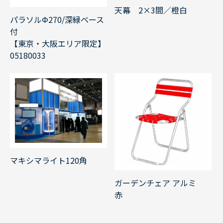
天幕 2×3間／橙白
パラソルΦ270/深緑ベース
付
【東京・大阪エリア限定】
05180033
マキシマライト120角
ガーデンチェア アルミ
赤