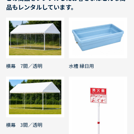
品もレンタルしています。
水槽 縁日用
横幕 7間／透明
横幕 3間／透明