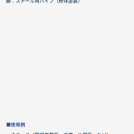
脚：スチール角パイプ（粉体塗装）
■使用例