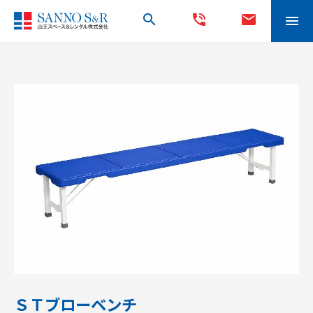
search
phone_in_talk
mail
menu
ＳＴブローベンチ