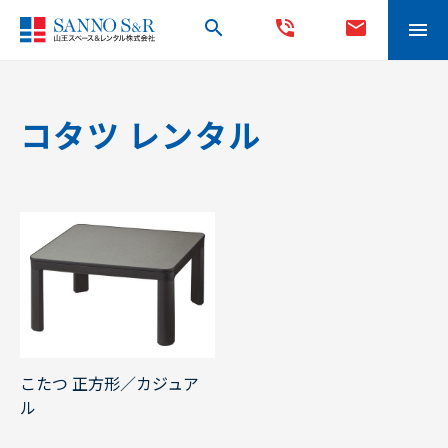
search
phone_in_talk
mail
menu
コタツ レンタル
こたつ 正方形／カジュア
ル