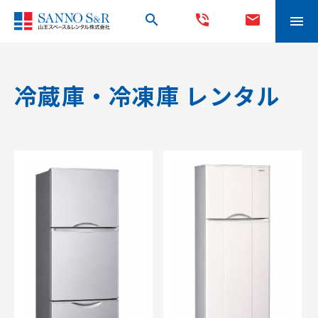
search
phone_in_talk
mail
menu
冷蔵庫・冷凍庫 レンタル